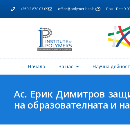
+359 2 870 03 09
office@polymer.bas.bg
Пон - Пет: 9:00
Начало
За нас
Научна дейност
Ас. Ерик Димитров защ
на образователната и н