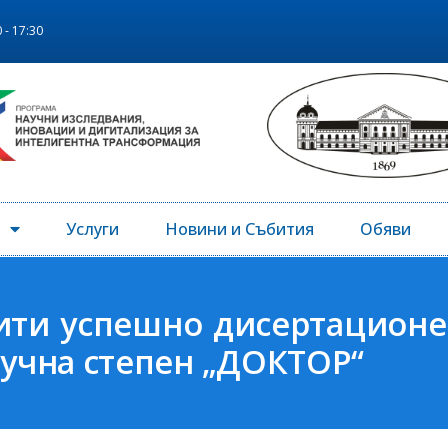
 - 17:30
Услуги
Новини и Събития
Обяви
ити успешно дисертационе
аучна степен „ДОКТОР“