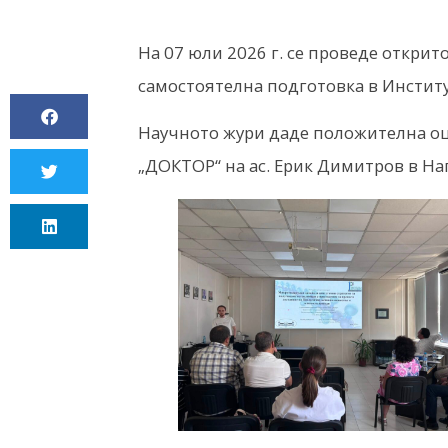
OT
На 07 юли 2026 г. се проведе открит
POLYMER
самостоятелна подготовка в Инстит
Научното жури даде положителна оц
„ДОКТОР“ на ас. Ерик Димитров в Н