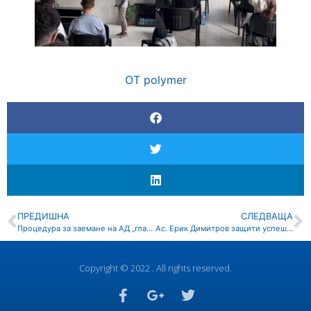
OT
polymer
ПРЕДИШНА
СЛЕДВАЩА
Процедура за заемане на АД „главен асистент“ – Полимерни биоматериали, ДВ, бр. 38 от 24.04.2026 г.
Ас. Ерик Димитров защити успешно дисертационен труд за придобиване на образователната и научна степен „ДОКТОР“
Copyright © 2022 . All rights reserved.