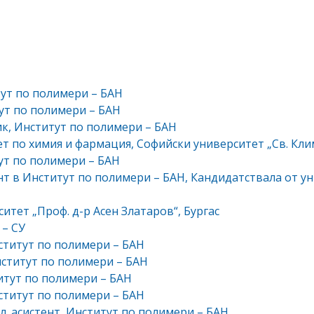
тут по полимери – БАН
тут по полимери – БАН
ик, Институт по полимери – БАН
ет по химия и фармация, Софийски университет „Св. Кли
тут по полимери – БАН
ант в Институт по полимери – БАН, Кандидатствала от у
ситет „Проф. д-р Асен Златаров“, Бургас
 – СУ
нститут по полимери – БАН
Институт по полимери – БАН
титут по полимери – БАН
нститут по полимери – БАН
л. асистент, Институт по полимери – БАН