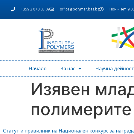
+359 2 870 03 09
office@polymer.bas.bg
Пон - Пет: 9:00
Начало
За нас
Научна дейност
Изявен млад
полимерите
Статут и правилник на Национален конкурс за наград