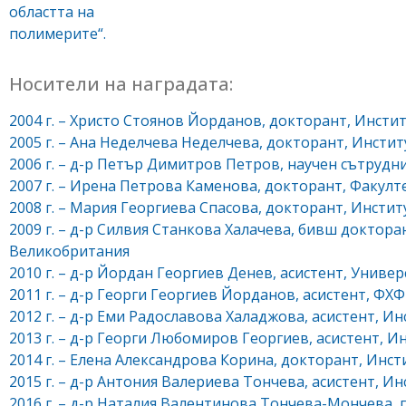
областта на
полимерите“.
Носители на наградата:
2004 г. – Христо Стоянов Йорданов, докторант, Инсти
2005 г. – Ана Неделчева Неделчева, докторант, Инсти
2006 г. – д-р Петър Димитров Петров, научен сътрудн
2007 г. – Ирена Петрова Каменова, докторант, Факулт
2008 г. – Мария Георгиева Спасова, докторант, Инсти
2009 г. – д-р Силвия Станкова Халачева, бивш доктор
Великобритания
2010 г. – д-р Йордан Георгиев Денев, асистент, Универ
2011 г. – д-р Георги Георгиев Йорданов, асистент, ФХФ
2012 г. – д-р Еми Радославова Халаджова, асистент, И
2013 г. – д-р Георги Любомиров Георгиев, асистент, 
2014 г. – Елена Александрова Корина, докторант, Инс
2015 г. – д-р Антония Валериева Тончева, асистент, И
2016 г. – д-р Наталия Валентинова Тончева-Мончева, г