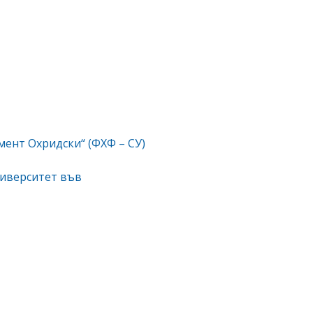
мент Охридски“ (ФХФ – СУ)
ниверситет във