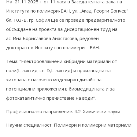
На 21.11.2025 г. от 11 часа в Заседателната зала на
Института по полимери-БАН, ул. „Акад. Георги Бончев”
бл. 103-В, гр. София ще се проведе предварителното
обсъждане на проекта за дисертационен труд на
ас. Ина Бориславова Анастасова, редовен
докторант в Институт по полимери – БАН.
Тема: “Електроовлакнени хибридни материали от
поли(L-лактид-съ-D,L-лактид) и производни на
хитозана с насочено моделиран дизайн за
потенциални приложения в биомедицината и за
фотокаталитично пречистване на води”.
Професионално направление: 4.2. Химически науки
Научна специалност: Полимери и полимерни материали