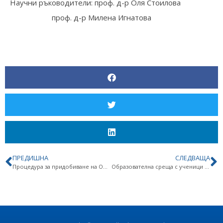
Научни ръководители: проф. д-р Оля Стоилова
проф. д-р Милена Игнатова
OT
POLYMER
ПРЕДИШНА
СЛЕДВАЩА
Процедура за придобиване на ОНС„доктор“ –Селин Ердинч Кючюк-Хюсеин
Образователна среща с ученици от ППМГ „Акад. Иван Ценов“ – Враца,