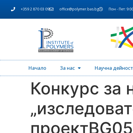
+359 2 870 03 09
office@polymer.bas.bg
Пон - Пет: 9:00
Начало
За нас
Научна дейност
Конкурс за 
„изследоват
проектBG05