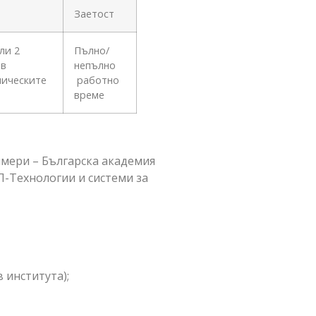
Заетост
ли 2
Пълно/
 в
непълно
ническите
работно
време
имери – Българска академия
-Технологии и системи за
 института);