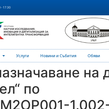
 - 17:30
Услуги
Новини и Събития
Обяви
назначаване на
ел“ по
M2OP001-1.002