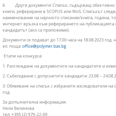
6. Други документи: Списък, съдържащ обективно п
книги, реферирани в SCOPUS или WoS. Списъкът следва
наименование на научното списание/книга, година, том
интернет връзка към реферирането на публикацията в
кандидатът (ако са приложими).
Документи се подават до 17.00 часа на 18.08.2023 год. на
ел. поща:
office@polymer.bas.bg
Етапи на конкурса:
1. Разглеждане на документите на кандидатите и извес
2. Събеседване с допуснатите кандидати: 23.08 – 24.08.2
3. Обявяване на списък с избраните изследователи на 
год.
За допълнителна информация:
Нели Велинова
тел: +395 (2) 979-22-09