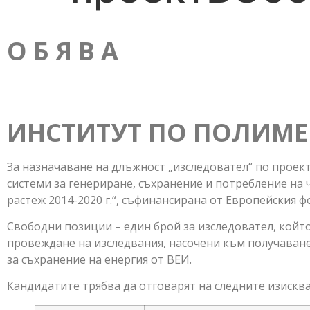
О Б Я В А
ИНСТИТУТ ПО ПОЛИМЕ
За назначаване на длъжност „изследовател“ по прое
системи за генериране, съхранение и потребление на 
растеж 2014-2020 г.“, съфинансирана от Европейския ф
Свободни позиции – един брой за изследовател, който
провеждане на изследвания, насочени към получаван
за съхранение на енергия от ВЕИ.
Кандидатите трябва да отговарят на следните изисква