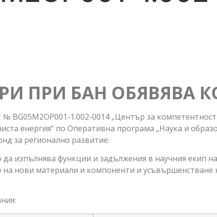
РИ ПРИ БАН ОБЯВЯВА К
кт № BG05M2OP001-1.002-0014 „Център за компетентно
чиста енергия“ по Оперативна програма „Наука и образ
онд за регионално развитие.
 да изпълнява функции и задължения в научния екип на
е на нови материали и компоненти и усъвършенстване 
ния: