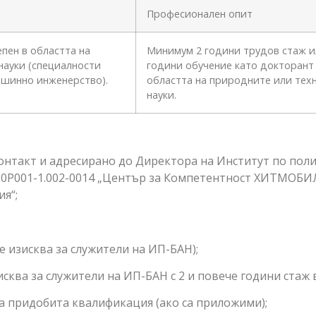
Професионален опит
пен в областта на
Минимум 2 години трудов стаж и
науки (специалности
години обучение като докторант
ашинно инженерство).
областта на природните или тех
науки.
онтакт и адресирано до Директора на Институт по пол
M20P001-1.002-0014 „Център за Компетентност ХИТМОБИЛ
я“;
изисква за служители на ИП-БАН);
ва за служители на ИП-БАН с 2 и повече години стаж в
 придобита квалификация (ако са приложими);