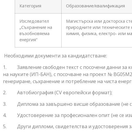
Категория
Образование/квалификация
Изследовател
Магистърска или докторска сте
„Съхранение на
природните или техническите 
възобновяема
химия, физика, електро- или м
енергия“
Необходими документи за кандидатстване:
1. Заявление свободен текст с посочени данни за к
на науките (ИП-БАН), с посочване на проект № BG05
генериране, съхранение и потребление на чиста енерги
2. Автобиография (CV европейски формат);
3. Диплома за завършено висше образование (не се 
4. Удостоверение за професионален опит (не се изиск
5. Други дипломи, свидетелства и удостоверения за