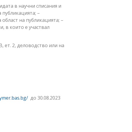
дата в научни списания и
 публикацията; –
 област на публикацията; –
, в които е участвал
3В, ет. 2, деловодство или на
lymer.bas.bg/
до 30.08.2023