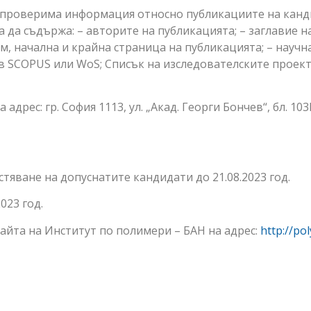
роверима информация относно публикациите на канди
 да съдържа: – авторите на публикацията; – заглавие на
, начална и крайна страница на публикацията; – научна
 SCOPUS или WoS; Списък на изследователските проекти
 адрес: гр. София 1113, ул. „Акад. Георги Бончев“, бл. 10
тяване на допуснатите кандидати до 21.08.2023 год.
023 год.
сайта на Институт по полимери – БАН на адрес:
http://po