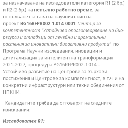
за назначаване на изследователи категория R1 (2 бр.)
и R2 (2 бр.) на
непълно работно време
, за
попълване състава на научния екип на
проект
BG16RFPR002-1.014-0001
:
Център за
компетентност “Устойчиво оползотворяване на био-
ресурси и отпадъци от лечебни и ароматични
растения за иновативни биоактивни продукти”
по
Програма Научни изследвания, иновации и
дигитализация за интелигентна трансформация
2021-2027, процедура BG16RFPR002-1.014 –
Устойчиво развитие на Центрове за върхови
постижения и Центрове за компетентност, в т.ч. и на
конкретни инфраструктури или техни обединения от
НПКНИ.
Кандидатите трябва да отговарят на следните
изисквания:
Изследовател R1: