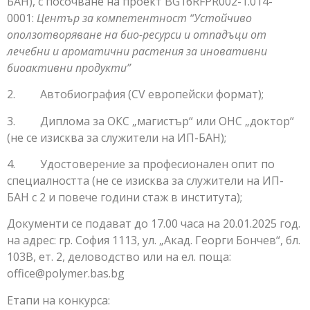
БАН), с посочване на проект BG16RFPR002-1.014-
0001:
Център за компетентност “Устойчиво
оползотворяване на био-ресурси и отпадъци от
лечебни и ароматични растения за иновативни
биоактивни продукти”
2. Автобиография (CV европейски формат);
3. Диплома за ОКС „магистър“ или ОНС „доктор“
(не се изисква за служители на ИП-БАН);
4. Удостоверение за професионален опит по
специалността (не се изисква за служители на ИП-
БАН с 2 и повече години стаж в института);
Документи се подават до 17.00 часа на 20.01.2025 год.
на адрес: гр. София 1113, ул. „Акад. Георги Бончев“, бл.
103В, ет. 2, деловодство или на ел. поща:
оffice@polymer.bas.bg
Етапи на конкурса: