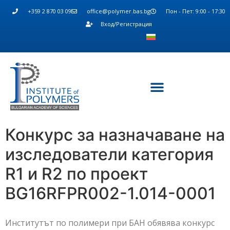
+359 2 870 03 09
office@polymer.bas.bg
Пон - Пет: 9:00 - 17:30
Вход/Регистрация
Конкурс за назначаване на
изследователи категория
R1 и R2 по проект
BG16RFPR002-1.014-0001
Институтът по полимери при БАН обявява конкурс