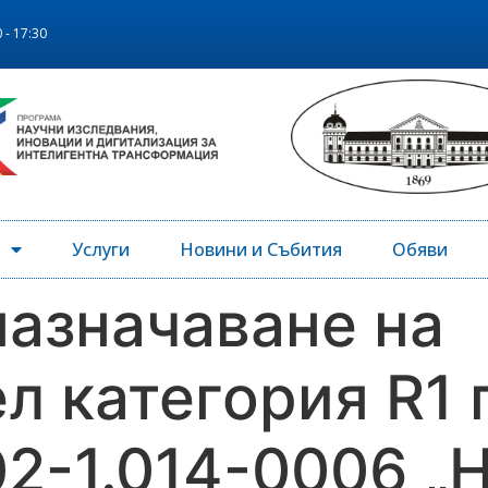
 - 17:30
Услуги
Новини и Събития
Обяви
назначаване на
л категория R1 
2-1.014-0006 „