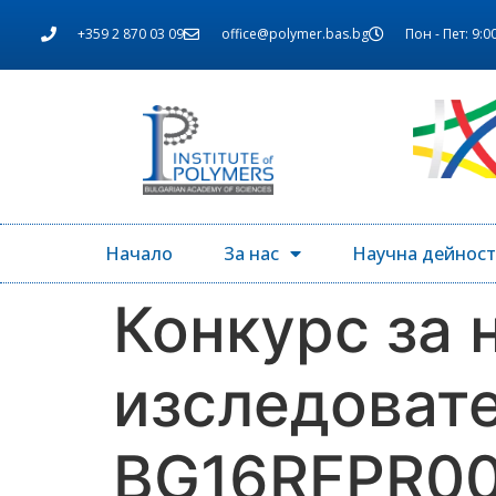
+359 2 870 03 09
office@polymer.bas.bg
Пон - Пет: 9:00
Начало
За нас
Научна дейност
Конкурс за 
изследовате
BG16RFPR00