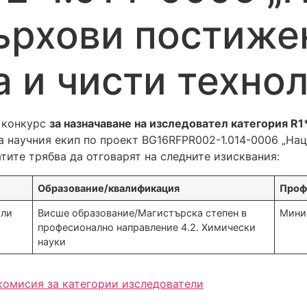
върхови постиже
 и чисти технол
 конкурс
за назначаване на изследовател категория R1
на научния екип по проект BG16RFPR002-1.014-0006 „На
тите трябва да отговарят на следните изисквания:
Образование/квалификация
Проф
или
Висше образование/Магистърска степен в
Мини
професионално направление 4.2. Химически
науки
комисия за категории изследователи