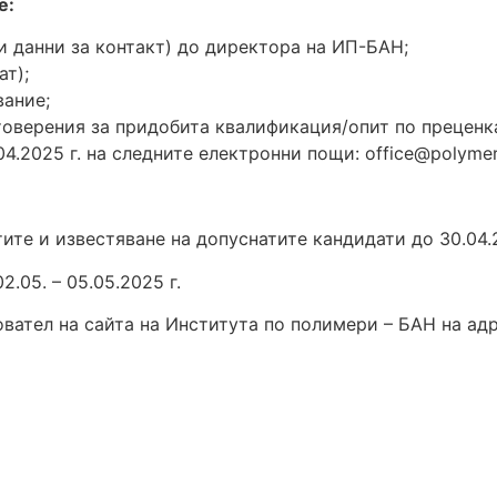
е:
и данни за контакт) до директора на ИП-БАН;
т);
ание;
товерения за придобита квалификация/опит по преценка
04.2025 г. на следните електронни пощи: office@polymer
тите и известяване на допуснатите кандидати до 30.04.2
.05. – 05.05.2025 г.
вател на сайта на Института по полимери – БАН на адрес