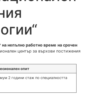
ния
огии“
* на непълно работно време
на срочен
ционален център за върхови постижения
есионален опит
мум 2 години стаж по специалността