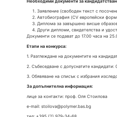
Необходими документи за кандидатстван
Заявление (свободен текст с посочен
Автобиография (CV европейски форма
Диплома за завършено висше образов
Други дипломи, свидетелства и удос
Документи се подават до 17.00 часа на 25.
Етапи на конкурса:
1. Разглеждане на документите на кандида
2. Събеседване с допуснатите кандидати: 02
3. Обявяване на списък с избрания изследо
За допълнителна информация:
лице за контакти: проф. Оля Стоилова
e-mail: stoilova@polymer.bas.bg
тел: +395 (2) 979-34-68