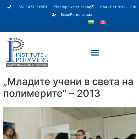
+359 2 870 03 09
office@polymer.bas.bg
Пон - Пет: 9:00 - 17:30
Вход/Регистрация
„Младите учени в света на
полимерите“ – 2013