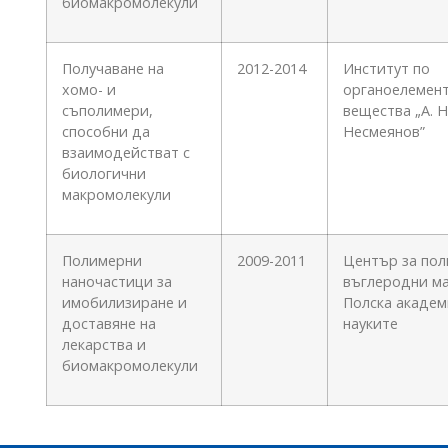
биомакромолекули
Получаване на
2012-2014
Институт по
хомо- и
органоелемен
съполимери,
вещества „А. Н
способни да
Несмеянов”
взаимодействат с
биологични
макромолекули
Полимерни
2009-2011
Център за пол
наночастици за
въглеродни м
имобилизиране и
Полска академ
доставяне на
науките
лекарства и
биомакромолекули