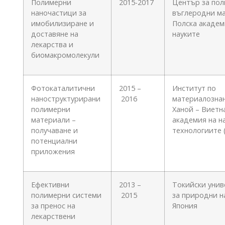
Полимерни
2015-2017
Център за пол
наночастици за
въглеродни м
имобилизиране и
Полска академ
доставяне на
науките
лекарства и
биомакромолекули
Фотокаталитични
2015 –
Институт по
наноструктурирани
2016
материалознан
полимерни
Ханой – Виетн
материали –
академия на н
получаване и
технологиите 
потенциални
приложения
Ефективни
2013 –
Токийски унив
полимерни системи
2015
за природни н
за пренос на
Япония
лекарствени