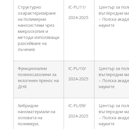
Структурно
IC-PL/11/
Център за пол
охарактеризиране
въглеродни м
2024-2025
на полимерни
– Полска акад
наносистеми чрез
науките
микроскопия и
методи използващи
разсейване на
лъчения
Функционални
IC-PL/10/
Център за пол
полиоксазолини за
въглеродни м
2024-2025
екзогенен пренос на
– Полска акад
ДНК
науките
Хибридни
IC-PL/09/
Център за пол
наноматериали на
въглеродни м
2024-2025
основата на
– Полска акад
полимери,
науките