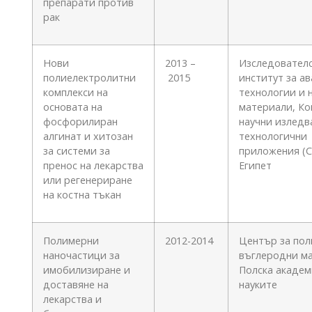
препарати против
рак
Нови
2013 –
Изследовател
полиелектролитни
2015
институт за а
комплекси на
технологии и 
основата на
материали, Ко
фосфорилиран
научни изледв
алгинат и хитозан
технологични
за системи за
приложения (C
пренос на лекарства
Египет
или регенериране
на костна тъкан
Полимерни
2012-2014
Център за пол
наночастици за
въглеродни м
имобилизиране и
Полска академ
доставяне на
науките
лекарства и