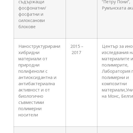
съдържащи
“Петру Пони”,
фосфонатни/
Румънската а
фосфатни и
силоксанови
блокове
Наноструктурирани
2015 –
Център за ино
хибридни
2017
изследвания н
материали от
материалите 
природни
полимерите,
полифеноли с
Лаборатория 
антиоксидантна и
полимерни и
антибактериална
композитни
активност и от
материали,Ун
биологично
на Монс, Белг
съвместими
полимерни
носители