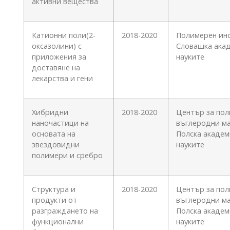
активни вещества
Катионни поли(2-
2018-2020
Полимерен инс
оксазолини) с
Словашка ака
приложения за
науките
доставяне на
лекарства и гени
Хибридни
2018-2020
Център за пол
наночастици на
въглеродни м
основата на
Полска академ
звездовидни
науките
полимери и сребро
Структура и
2018-2020
Център за пол
продукти от
въглеродни м
разграждането на
Полска академ
функционални
науките