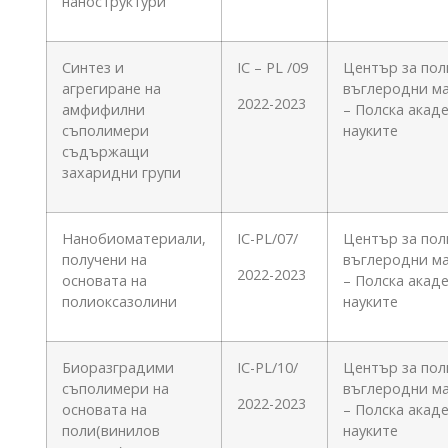
наноструктури
Синтез и
IC – PL /09
Център за пол
агрегиране на
въглеродни м
2022-2023
амфифилни
– Полска акад
съполимери
науките
съдържащи
захаридни групи
Нанобиоматериали,
IC-PL/07/
Център за пол
получени на
въглеродни м
2022-2023
основата на
– Полска акад
полиоксазолини
науките
Биоразградими
IC-PL/10/
Център за пол
съполимери на
въглеродни м
2022-2023
основата на
– Полска акад
поли(винилов
науките