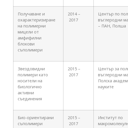
Получаване и
2014 –
Център по по
охарактеризиране
2017
въглеродни м
на полимерни
– ПАН, Полша
мицели от
амфифилни
блокови
съполимери
Звездовидни
2015 –
Център за пол
полимери като
2017
въглеродни м
носители на
Полска академ
биологично
науките
активни
съединения
Био-ориентирани
2015 –
Институт по
съполимери
2017
макромолекул