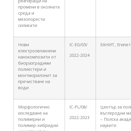
реагиращи на
промени в околната
среда и
мезопорести
силикати
Нови
IC-EG/05/
ЕАНИТ, Египет
електроовлакнени
2022-2024
нанокомпозити от
биоразградими
полиестери и
монтморилонит за
пречистване на
води
Морфологично
IC-PL/08/
Център за пол
изследване на
въглеродни м
2022-2023
полимерни и
– Полска акад
полимер-хибридни
науките