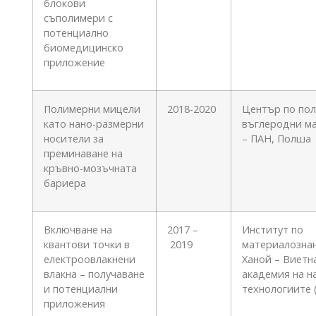
блокови
съполимери с
потенциално
биомедицинско
приложение
Полимерни мицели
2018-2020
Център по по
като нано-размерни
въглеродни м
носители за
– ПАН, Полша
преминаване на
кръвно-мозъчната
бариера
Включване на
2017 –
Институт по
квантови точки в
2019
материалознан
електроовлакнени
Ханой – Виетн
влакна – получаване
академия на н
и потенциални
технологиите 
приложения