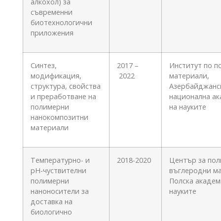
алкохол) за
съвременни
биотехнологични
приложения
Синтез,
2017 –
Институт по п
модификация,
2022
материали,
структура, свойства
Азербайджанс
и преработване на
национална а
полимерни
на науките
нанокомпозитни
материали
Температурно- и
2018-2020
Център за пол
рН-чуствителни
въглеродни м
полимерни
Полска академ
наноносители за
науките
доставка на
биологично