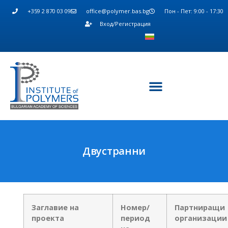
+359 2 870 03 09
office@polymer.bas.bg
Пон - Пет: 9:00 - 17:30
Вход/Регистрация
Двустранни
Заглавие на
Номер/
Партниращи
проекта
период
организации