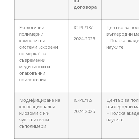
на
договора
Екологични
IC-PL/13/
Център за пол
полимерни
въглеродни м
2024-2025
композитни
– Полска акад
системи „скроени
науките
по мярка“ за
съвременни
медицински и
опаковъчни
приложения
Модифициране на
IC-PL/12/
Център за пол
конвенционални
въглеродни м
2024-2025
ниозоми с Рh-
– Полска акад
чувствителни
науките
съполимери