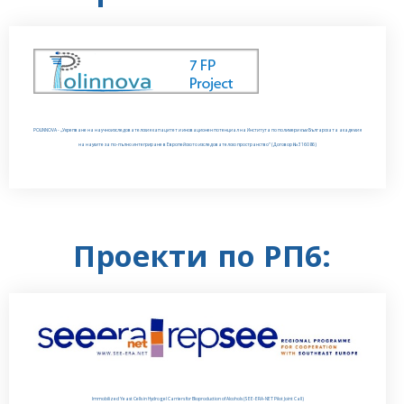
POLINNOVA - „Укрепване на научноизследователския капацитет и иновационен потенциал на Института по полимери към Българската академия
на науките за по-пълно интегриране в Европейското изследователско пространство“ (Договор № 316086)
Проекти по РП6:
Immobilized Yeast Cells in Hydrogel Carriers for Bioproduction of Alcohols (SEE-ERA-NET Pilot Joint Call)