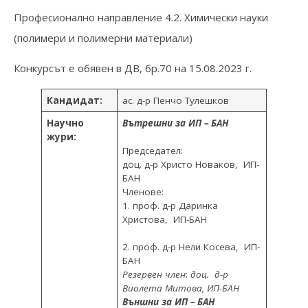
Професионално направление 4.2. Химически науки
(полимери и полимерни материали)
Конкурсът е обявен в ДВ, бр.70 на 15.08.2023 г.
Кандидат:
aс. д-р Пенчо Тулешков
Научно
Вътрешни за ИП – БАН
жури:
Председател:
доц. д-р Христо Новаков, ИП-
БАН
Членове:
1. проф. д-р Даринка
Христова, ИП-БАН
2. проф. д-р Нели Косева, ИП-
БАН
Резервен член
:
доц. д-р
Виолета Митова, ИП-БАН
Външни за ИП – БАН