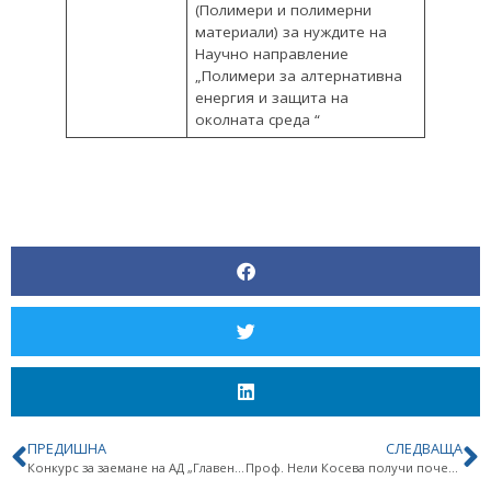
(Полимери и полимерни
материали) за нуждите на
Научно направление
„Полимери за алтернативна
енергия и защита на
околната среда “
OT
POLYMER
ПРЕДИШНА
СЛЕДВАЩА
Конкурс за заемане на АД „Главен асистент“ – ДВ, бр.83 от 03.10.2023 г.
Проф. Нели Косева получи почетен знак „Марин Дринов“ на лента