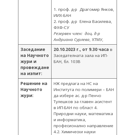
1. проф. д-р Драгомир Янков,
ИИХ-БАН
2. проф. д-р Елена Василева,
ФХФ-СУ
Резервен член: доц. д-р
Андриана Сурлева
, ХТМУ,
Заседание
20.10.2023 г., от 9.30 часа
в
на Научното
Заседателната зала на ИП-
жури и
БАН, бл. 103В
провеждане
на изпит:
Решение на
НЖ предлага на НС на
Научното
Института по полимери – БАН
жури:
да избере ас. д-р Пенчо
Тулешков за главен асистент
в ИП-БАН по област 4.
Природни науки, математика
и информатика,
професионално направление
4.2. Химически науки