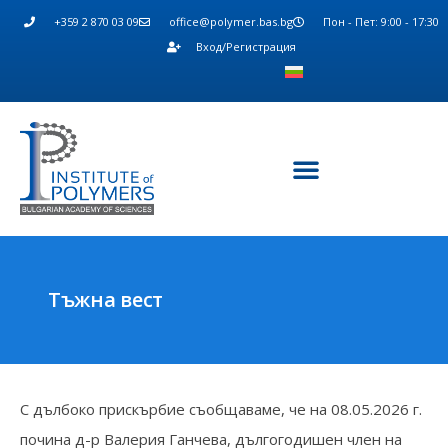
+359 2 870 03 09
office@polymer.bas.bg
Пон - Пет: 9:00 - 17:30
Вход/Регистрация
Тъжна вест
С дълбоко прискърбие съобщаваме, че на 08.05.2026 г.
почина д-р Валерия Ганчева, дългогодишен член на