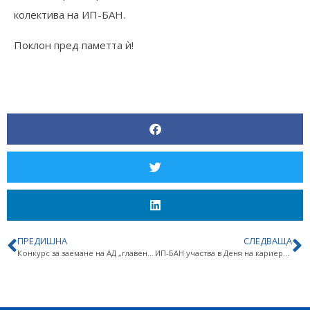
колектива на ИП-БАН.
Поклон пред паметта ѝ!
OT
POLYMER
ПРЕДИШНА
СЛЕДВАЩА
Конкурс за заемане на АД „главен асистент“ (1 бр.) – ДВ бр. 38 от 24.04.2026 г.
ИП-БАН участва в Деня на кариерното развитие на ФХФ на СУ