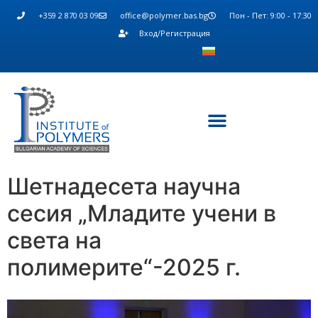
+359 2 870 03 09
office@polymer.bas.bg
Пон - Пет: 9:00 - 17:30
Вход/Регистрация
Шетнадесета научна
сесия „Младите учени в
света на
полимерите“-2025 г.