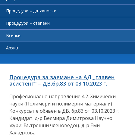
Процедури – длъжности
Процедури – степени
Всички
Архив
Процедура за заемане на АД „главен
асистент“ – ДВ,бр.83 от 03.10.2023 г.
Професионално направление 4.2. Химически
науки (Полимери и полимерни материали)
Конкурсът е обявен в ДВ, бр.83 от 03.10.2023 г.
Кандидат: д-р Велмира Димитрова Научно
жури: Вътрешни членоведоц. д-р Еми
Халаджова