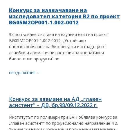
Конкурс за назначаване на
изследовател категория R2 по проект
BG05M2OP001-1.002-0012
За попълване състава на научния екип на проект
BG05M2OP001-1.002-0012: „Устойчиво
оползотворяване на био-ресурси и отпадъци от
лечебни и ароматични растения за иновативни
биоактивни продукти“ по
ПРОДЪЛЖЕНИЕ ...
Конкурс за заемане на АД „главен
асистент“ – ДВ, бр.98/09.12.2022 г.
Институтът по полимери при БАН обявява конкурс за
„главен асистент“ по професионално направление 4.2.
Химически науки (Полимери и полимерни материали) –