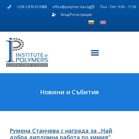
+359 2 870 03 09
office@polymer.bas.bg
Пон - Пет: 9:00 - 17:30
Вход/Регистрация
Новини и Събития
Румена Станчева с награда за „Най
добра дипломна работа по химия“,