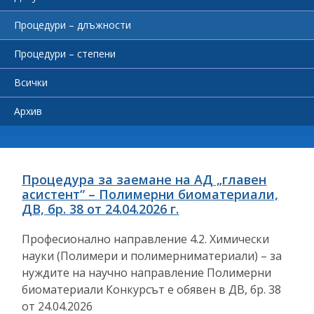
Процедури – длъжности
Процедури – степени
Всички
Архив
Процедура за заемане на АД „главен
асистент“ – Полимерни биоматериали,
ДВ, бр. 38 от 24.04.2026 г.
Професионално направление 4.2. Химически
науки (Полимери и полимерниматериали) – за
нуждите на научно направление Полимерни
биоматериали Конкурсът е обявен в ДВ, бр. 38
от 24.04.2026