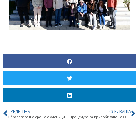
OT
POLYMER
ПРЕДИШНА
СЛЕДВАЩА
Образователна среща с ученици от ППМГ „Акад. Иван Ценов“ – Враца,
Процедура за придобиване на ОНС „доктор“ – Ина Бориславова Анастасова